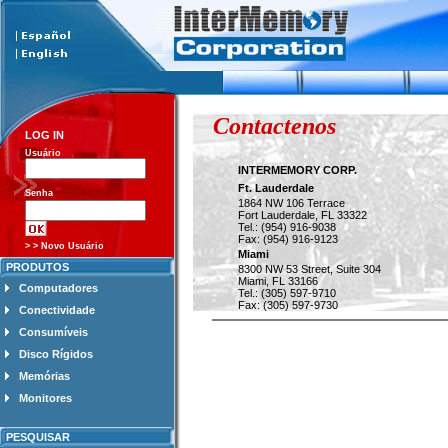
Contactenos
LOG IN
Usuário
INTERMEMORY CORP.
Ft. Lauderdale
Senha
1864 NW 106 Terrace
Fort Lauderdale, FL 33322
Tel.: (954) 916-9038
Fax: (954) 916-9123
> > Novo Usuário
Miami
PRODUTOS
8300 NW 53 Street, Suite 304
Miami, FL 33166
Computadores
Tel.: (305) 597-9710
Fax: (305) 597-9730
Conectividade
Consumíveis
Disco Rígidos
Memórias
Monitores
PESQUISAR