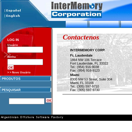
Contactenos
LOG IN
Usuário
INTERMEMORY CORP.
Ft. Lauderdale
Senha
1864 NW 106 Terrace
Fort Lauderdale, FL 33322
Tel.: (954) 916-9038
Fax: (954) 916-9123
> > Novo Usuário
Miami
PRODUTOS
8300 NW 53 Street, Suite 304
Miami, FL 33166
Tel.: (305) 597-9710
PESQUISAR
Fax: (305) 597-9730