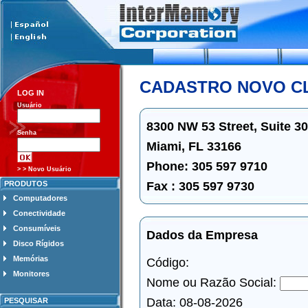
CADASTRO NOVO C
LOG IN
Usuário
8300 NW 53 Street, Suite 3
Senha
Miami, FL 33166
Phone: 305 597 9710
> > Novo Usuário
Fax : 305 597 9730
PRODUTOS
Computadores
Conectividade
Consumíveis
Dados da Empresa
Disco Rígidos
Memórias
Código:
Monitores
Nome ou Razão Social:
Data: 08-08-2026
PESQUISAR