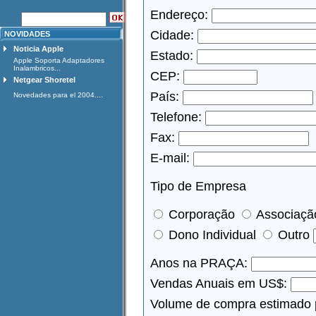
Endereço:
Cidade:
NOVIDADES
Noticia Apple
Estado:
Apple Soporta Adaptadores
Inalambricos...
CEP:
Netgear Shoretel
País:
Novedades para el 2004....
Telefone:
Fax:
E-mail:
Tipo de Empresa
Corporação
Associaçã
Dono Individual
Outro
Anos na PRAÇA:
Vendas Anuais em US$:
Volume de compra estimado