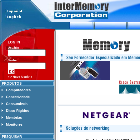
LOG IN
Usuário
Senha
> > Novo Usuário
PRODUTOS
Computadores
Conectividade
Consumíveis
Disco Rígidos
Memórias
Monitores
PESQUISAR