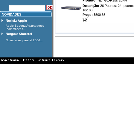
Produto:
NETGE-FSM726NA
Descrição:
26 Puertos: 24- puerto
10/100,
NOVIDADES
Preço:
$500.65
Noticia Apple
Apple Soporta Adaptadores
Inalambricos...
Netgear Shoretel
Novedades para el 2004....