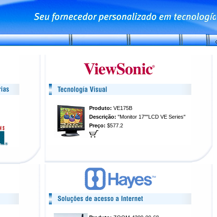
Produto:
VE175B
Descrição:
"Monitor 17""LCD VE Series"
Preço:
$577.2