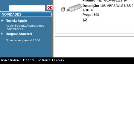
Produto:
NETGE-WG111TNA
Descrição:
108 MBPS WLS USB 2
ADPTR
NOVIDADES
Preço:
$90
Noticia Apple
Apple Soporta Adaptadores
Inalambricos...
Netgear Shoretel
Novedades para el 2004....