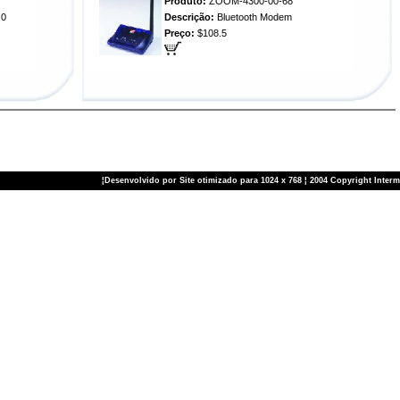
Produto:
ZOOM-4300-00-68
.0
Descrição:
Bluetooth Modem
Preço:
$108.5
¦Desenvolvido por Site otimizado para 1024 x 768 ¦ 2004 Copyright Inter