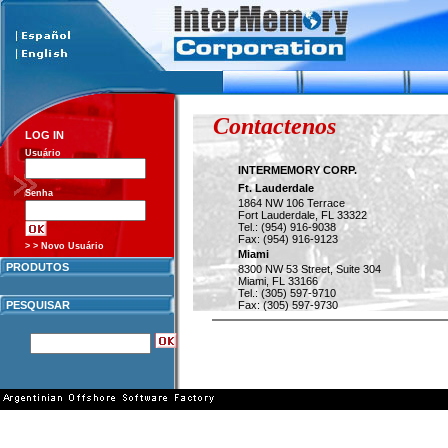
Contactenos
LOG IN
Usuário
INTERMEMORY CORP.
Ft. Lauderdale
Senha
1864 NW 106 Terrace
Fort Lauderdale, FL 33322
Tel.: (954) 916-9038
Fax: (954) 916-9123
> > Novo Usuário
Miami
PRODUTOS
8300 NW 53 Street, Suite 304
Miami, FL 33166
Tel.: (305) 597-9710
PESQUISAR
Fax: (305) 597-9730