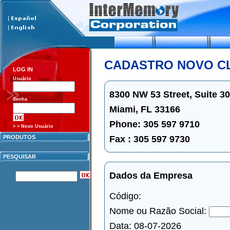
CADASTRO NOVO C
LOG IN
Usuário
8300 NW 53 Street, Suite 3
Senha
Miami, FL 33166
Phone: 305 597 9710
> > Novo Usuário
Fax : 305 597 9730
PRODUTOS
PESQUISAR
Dados da Empresa
Código:
Nome ou Razão Social:
Data: 08-07-2026